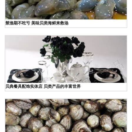
禁渔期不吃亏 美味贝类海鲜来救场
贝典餐具配饰实体店 贝类产品的丰富世界