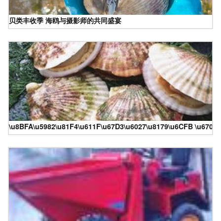
贝类丰收季 海鸥与摄影师的共同盛宴
\u8BFA\u5982\u81F4\u611F\u67D3\u6027\u8179\u6CFB \u6700