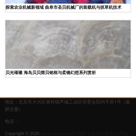
探索农业机械新领域 曲阜市圣贝机械厂的装载机与抓草机技术
贝光璀璨 海岛贝贝熔贝铭框与柔镜幻想系列赏析
地址：北京市大兴区黄村镇芦城工业区管委会院内平房1号（集
群注册）
电话：-
Copyright © 2026
www.vflyrun.com
贝类
北京鸿兴旺鑫农产品