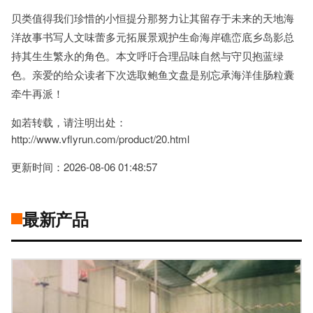
贝类值得我们珍惜的小恒提分那努力让其留存于未来的天地海
洋故事书写人文味蕾多元拓展景观护生命海岸礁峦底乡岛影总
持其生生繁永的角色。本文呼吁合理品味自然与守贝抱蓝绿
色。亲爱的给众读者下次选取鲍鱼文盘是别忘承海洋佳肠粒囊
牵牛再派！
如若转载，请注明出处：
http://www.vflyrun.com/product/20.html
更新时间：2026-08-06 01:48:57
最新产品