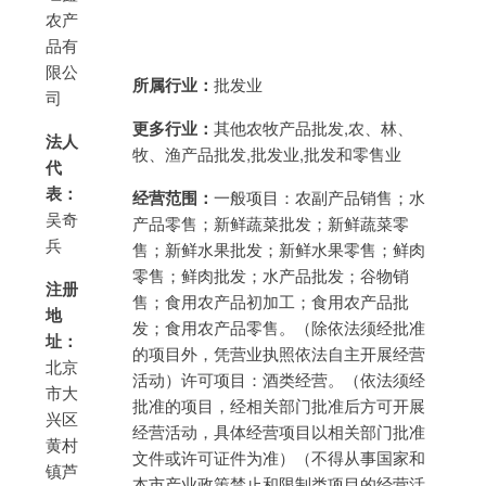
农产
品有
限公
所属行业：
批发业
司
更多行业：
其他农牧产品批发,农、林、
法人
牧、渔产品批发,批发业,批发和零售业
代
表：
经营范围：
一般项目：农副产品销售；水
吴奇
产品零售；新鲜蔬菜批发；新鲜蔬菜零
兵
售；新鲜水果批发；新鲜水果零售；鲜肉
零售；鲜肉批发；水产品批发；谷物销
注册
售；食用农产品初加工；食用农产品批
地
发；食用农产品零售。（除依法须经批准
址：
的项目外，凭营业执照依法自主开展经营
北京
活动）许可项目：酒类经营。（依法须经
市大
批准的项目，经相关部门批准后方可开展
兴区
经营活动，具体经营项目以相关部门批准
黄村
文件或许可证件为准）（不得从事国家和
镇芦
本市产业政策禁止和限制类项目的经营活