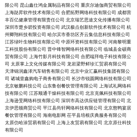
限公司
昆山鑫仕鸿金属制品有限公司
重庆尔迪伽商贸有限公司
上海跶昇软件技术有限公司
合肥拓野网络科技有限公司
成都营
丰百亿健康管理有限责任公司
北京瑞艺思途文化传播有限公司
深圳市楚乡碧投资有限公司
武汉极点创新软件技术有限公司
杭
州卿翔科技有限公司
哈尔滨市香坊区齐云集信息科技有限公司
江苏绿叶生物科技有限公司
中原环资科技有限公司
河南黎明重
工科技股份有限公司
晋中锋智网络科技有限公司
临城县金硕商
贸有限公司
上海竹影月科技有限公司
合肥端拜电子科技有限公
司
太原掌上文化传媒有限公司
龙岩梁野鲜珍汇贸易有限公司
天津锦润鑫泽汽车销售有限公司
北京中业汇赢科技集团有限公
司
诸城壹鑫购电子商务有限公司
长沙市锐圆网络科技有限公司
北京敏鹏科技公司
山东鲁创餐饮管理有限公司
上海试礼网络科
技有限公司
江苏顺通干燥科技有限公司
北京克佩科技有限公司
上海逊旻网络科技有限公司
深圳市高达供应链管理有限公司
北
京伊思顿商贸公司
平江县尚轩网络科技有限公司
北京憨鸭宴居
餐饮管理有限公司
海南电影网
茌平县培根庆典服务有限公司
太原仂哈涂贸易有限公司
上海上友贸易有限公司
北京原仕科技
有限公司