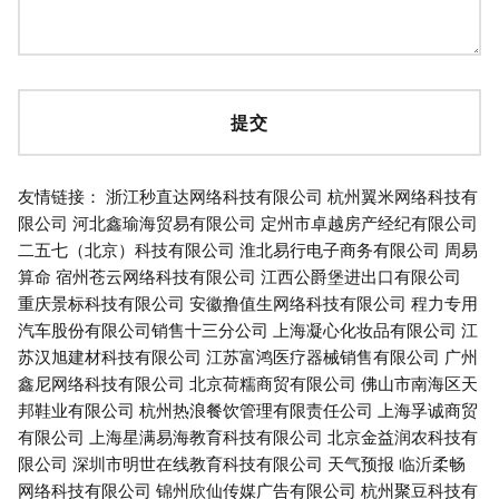
友情链接：
浙江秒直达网络科技有限公司
杭州翼米网络科技有
限公司
河北鑫瑜海贸易有限公司
定州市卓越房产经纪有限公司
二五七（北京）科技有限公司
淮北易行电子商务有限公司
周易
算命
宿州苍云网络科技有限公司
江西公爵堡进出口有限公司
重庆景标科技有限公司
安徽撸值生网络科技有限公司
程力专用
汽车股份有限公司销售十三分公司
上海凝心化妆品有限公司
江
苏汉旭建材科技有限公司
江苏富鸿医疗器械销售有限公司
广州
鑫尼网络科技有限公司
北京荷糯商贸有限公司
佛山市南海区天
邦鞋业有限公司
杭州热浪餐饮管理有限责任公司
上海孚诚商贸
有限公司
上海星满易海教育科技有限公司
北京金益润农科技有
限公司
深圳市明世在线教育科技有限公司
天气预报
临沂柔畅
网络科技有限公司
锦州欣仙传媒广告有限公司
杭州聚豆科技有