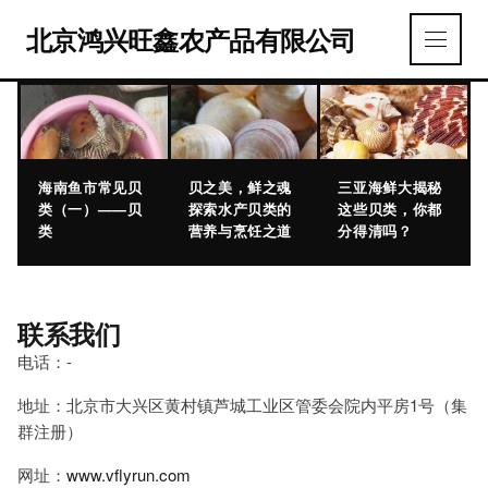
北京鸿兴旺鑫农产品有限公司
海南鱼市常见贝
贝之美，鲜之魂
三亚海鲜大揭秘
类（一）——贝
探索水产贝类的
这些贝类，你都
类
营养与烹饪之道
分得清吗？
联系我们
电话：-
地址：北京市大兴区黄村镇芦城工业区管委会院内平房1号（集
群注册）
网址：
www.vflyrun.com